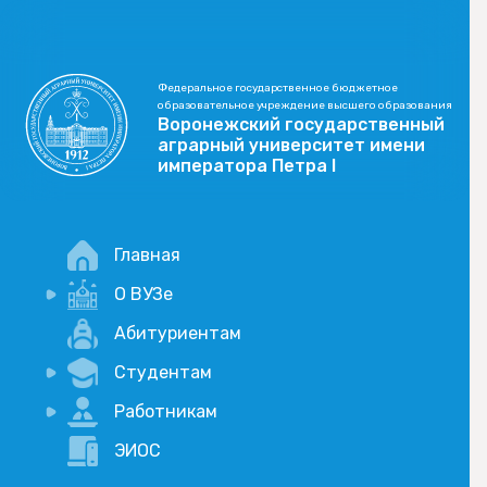
Федеральное государственное бюджетное
образовательное учреждение высшего образования
Воронежский государственный
аграрный университет имени
императора Петра I
Главная
О ВУЗе
Новости
Абитуриентам
История
Студентам
Учебный процесс
Научная деятельность
Портал дистанционого обучения
Работникам
Оплата услуг по QR-коду
Внимание, опрос!
ЭИОС
Академические отпуска
Вакансии
Социально-воспитательная работа