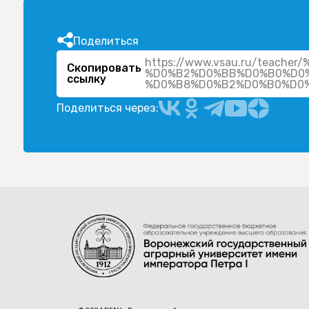
Поделиться
https://www.vsau.ru/tea
Скопировать
%D0%B2%D0%BB%D0%B0%D0
ссылку
%D0%B8%D0%B2%D0%B0%D0%
Поделиться через: