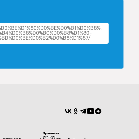
cher/%D0%BE%D1%80%D0%BE%D0%B1%D0%B8%D0%BD%D1%8
%B4%D0%B8%D0%BC%D0%B8%D1%80-
BD%D0%BE%D0%B2%D0%B8%D1%87/
Приемная
ректора