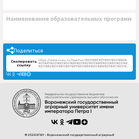
Наименование образовательных программ
Поделиться
https://www.vsau.ru/teacher/%D0%BE%D1%80%D0%B5%D1%8
Скопировать
%D1%81%D0%B2%D0%B5%D1%82%D0%BB%D0%B0%D0%BD%D0%
ссылку
%D0%B2%D0%B0%D1%81%D0%B8%D0%BB%D1%8C%D0%B5%D0%B2%D0%BD%D0%B0/
© 2024 ВГАУ - Воронежский государственный аграрный