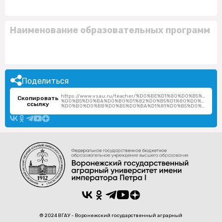
Наименование образовательных программ
Поделиться
https://www.vsau.ru/teacher/%D0%BE%D1%80%D0%B5%D1%8
Скопировать
%D0%B5%D0%BA%D0%B0%D1%82%D0%B5%D1%80%D0%B8%D0
ссылку
%D0%B0%D0%BB%D0%B5%D0%BA%D1%81%D0%B5%D0%B5%D0%B2%D0%BD%D0%B0/
© 2024 ВГАУ - Воронежский государственный аграрный