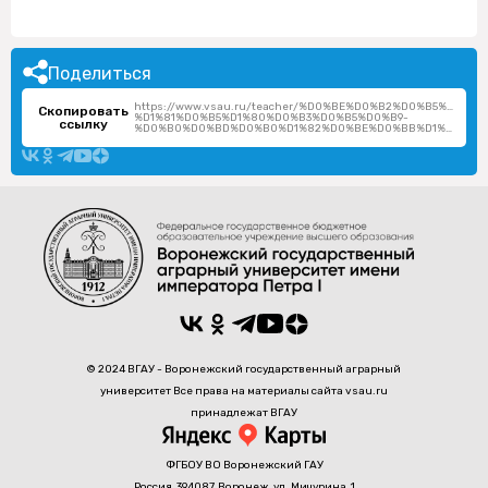
Поделиться
https://www.vsau.ru/teacher/%D0%BE%D0%B2%D0%B5%D1%
Скопировать
%D1%81%D0%B5%D1%80%D0%B3%D0%B5%D0%B9-
ссылку
%D0%B0%D0%BD%D0%B0%D1%82%D0%BE%D0%BB%D1%8C%D0%B5%D0%B2%D0%B8%D1%87/
© 2024 ВГАУ - Воронежский государственный аграрный
университет Все права на материалы сайта vsau.ru
принадлежат ВГАУ
ФГБОУ ВО Воронежский ГАУ
Россия, 394087, Воронеж, ул. Мичурина, 1