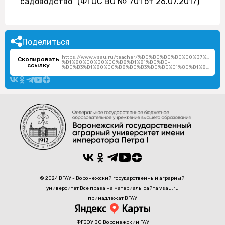
садоводство" (ФГОС ВО № 701 от 26.07.2017)
Поделиться
https://www.vsau.ru/teacher/%D0%BD%D0%BE%D0%B7%D0
Скопировать
%D1%80%D0%B0%D0%B8%D1%81%D0%B0-
ссылку
%D0%B3%D1%80%D0%B8%D0%B3%D0%BE%D1%80%D1%8C%D0%B5%D0%B2%D0%BD%D0%B0/
© 2024 ВГАУ - Воронежский государственный аграрный
университет Все права на материалы сайта vsau.ru
принадлежат ВГАУ
ФГБОУ ВО Воронежский ГАУ