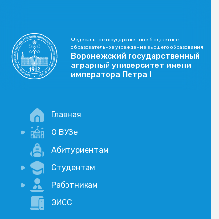
Федеральное государственное бюджетное
образовательное учреждение высшего образования
Воронежский государственный
аграрный университет имени
императора Петра I
Главная
О ВУЗе
Новости
Абитуриентам
История
Студентам
Учебный процесс
Научная деятельность
Портал дистанционого обучения
Работникам
Оплата услуг по QR-коду
Внимание, опрос!
ЭИОС
Академические отпуска
Вакансии
Социально-воспитательная работа