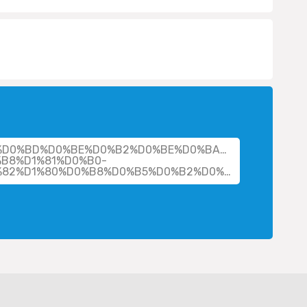
cher/%D0%BD%D0%BE%D0%B2%D0%BE%D0%BA%D1%89%D0%
B8%D1%81%D0%B0-
%D0%B4%D0%BC%D0%B8%D1%82%D1%80%D0%B8%D0%B5%D0%B2%D0%BD%D0%B0/