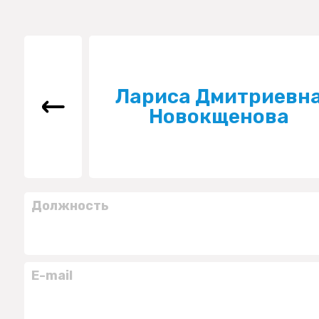
Лариса Дмитриевн
Новокщенова
Должность
E-mail