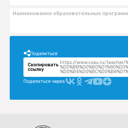
Наименование образовательных программ
Поделиться
https://www.vsau.ru/tea
Скопировать
%D0%BB%D0%B0%D1%80%D0%
ссылку
Поделиться через: