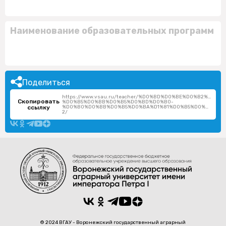
Наименование образовательных программ
Поделиться
https://www.vsau.ru/teacher/%D0%BD%D0%BE%D0%B2%D0
Скопировать
%D0%B5%D0%BB%D0%B5%D0%BD%D0%B0-
ссылку
%D0%B0%D0%BB%D0%B5%D0%BA%D1%81%D0%B5%D0%B5%D0
2/
© 2024 ВГАУ - Воронежский государственный аграрный