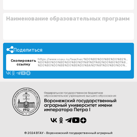
Наименование образовательных программ
Поделиться
https://www.vsau.ru/teacher/%D0%BD%D0%BE%D0%B2%D0
Скопировать
%D0%B0%D0%BD%D0%B0%D1%81%D1%82%D0%B0%D1%81%D0%
ссылку
%D0%B0%D0%BB%D0%B5%D0%BA%D1%81%D0%B0%D0%BD%D0%B4%D1%80%D0%BE%D0%B2%D0%BD%D0%B0/
© 2024 ВГАУ - Воронежский государственный аграрный