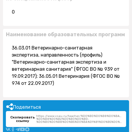
0
Наименование образовательных программ
36.03.01 Ветеринарно-санитарная
экспертиза, направленность (профиль)
"Ветеринарно-санитарная экспертиза и
ветеринарная санитария" (ФГОС ВО № 939 от
19.09.2017); 36.05.01 Ветеринария (ФГОС ВО №
974 от 22.09.2017)
Поделиться
https://www.vsau.ru/teacher/%D0%BD%D0%B8%D0%BA%D1%
Скопировать
%D0%B8%D0%B2%D0%B0%D0%BD-
ссылку
%D0%B0%D0%BB%D0%B5%D0%BA%D1%81%D0%B5%D0%B5%D0%B2%D0%B8%D1%87/