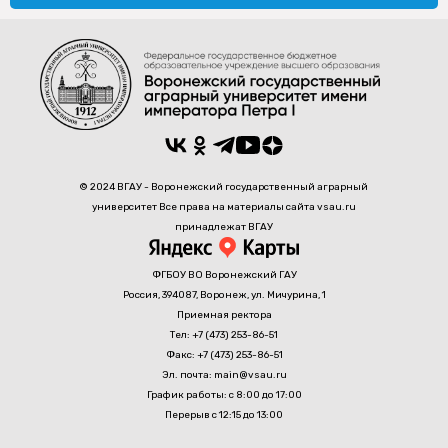
© 2024 ВГАУ - Воронежский государственный аграрный
университет Все права на материалы сайта vsau.ru
принадлежат ВГАУ
ФГБОУ ВО Воронежский ГАУ
Россия, 394087, Воронеж, ул. Мичурина, 1
Приемная ректора
Тел: +7 (473) 253-86-51
Факс: +7 (473) 253-86-51
Эл. почта: main@vsau.ru
График работы: с 8:00 до 17:00
Перерыв с 12:15 до 13:00