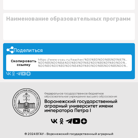
Наименование образовательных программ
Поделиться
https://www.vsau.ru/teacher/%D0%BD%D0%B5%D1%87%D0%
Скопировать
%D0%B5%D0%BA%D0%B0%D1%82%D0%B5%D1%80%D0%B8%D0
ссылку
%D0%B0%D0%BD%D0%B4%D1%80%D0%B5%D0%B5%D0%B2%D0%BD%D0%B0/
© 2024 ВГАУ - Воронежский государственный аграрный