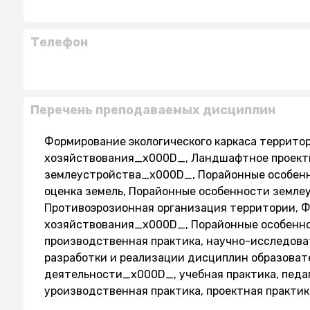
Телефон
Перечень преподаваемых дисциплин
Формирование экологического каркаса террит
хозяйствования_x000D_, Ландшафтное проект
землеустройства_x000D_, Порайонные особен
оценка земель, Порайонные особенности земле
Противоэрозионная организация территории, Ф
хозяйствования_x000D_, Порайонные особенно
производственная практика, научно-исследова
разработки и реализации дисциплин образоват
деятельности_x000D_, учебная практика, педа
уроизводственная практика, проектная практик