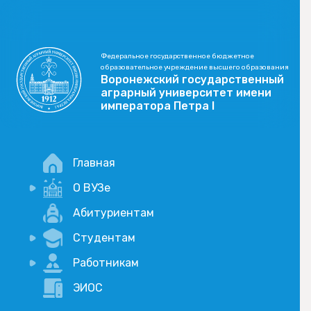
Федеральное государственное бюджетное
образовательное учреждение высшего образования
Воронежский государственный
аграрный университет имени
императора Петра I
Главная
О ВУЗе
Новости
Абитуриентам
История
Студентам
Учебный процесс
Научная деятельность
Портал дистанционого обучения
Работникам
Оплата услуг по QR-коду
Внимание, опрос!
ЭИОС
Академические отпуска
Вакансии
Социально-воспитательная работа