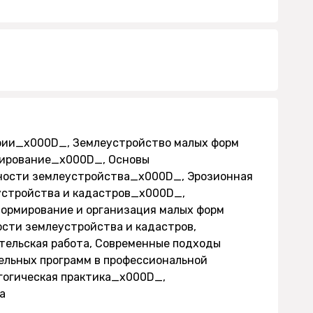
ории_x000D_, Землеустройство малых форм
ирование_x000D_, Основы
ности землеустройства_x000D_, Эрозионная
устройства и кадастров_x000D_,
ормирование и организация малых форм
сти землеустройства и кадастров,
тельская работа, Современные подходы
ельных программ в профессиональной
гогическая практика_x000D_,
а