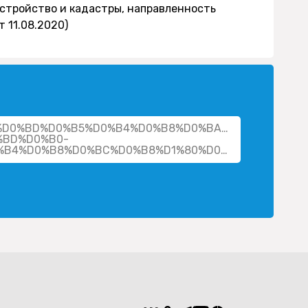
еустройство и кадастры, направленность
 11.08.2020)
cher/%D0%BD%D0%B5%D0%B4%D0%B8%D0%BA%D0%BE%D0%B
%BD%D0%B0-
%D0%B2%D0%BB%D0%B0%D0%B4%D0%B8%D0%BC%D0%B8%D1%80%D0%BE%D0%B2%D0%BD%D0%B0/