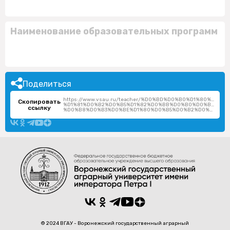
Наименование образовательных программ
Поделиться
https://www.vsau.ru/teacher/%D0%BD%D0%B0%D1%80%D1%
Скопировать
%D1%81%D0%B2%D0%B5%D1%82%D0%BB%D0%B0%D0%BD%D0%
ссылку
%D0%B8%D0%B3%D0%BE%D1%80%D0%B5%D0%B2%D0%BD%D0%B0/
© 2024 ВГАУ - Воронежский государственный аграрный