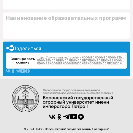
Наименование образовательных программ
Поделиться
https://www.vsau.ru/teacher/%D0%BD%D0%B0%D0%B3%D0%
Скопировать
%D0%B5%D0%BB%D0%B8%D0%B7%D0%B0%D0%B2%D0%B5%D1
ссылку
%D0%BE%D0%BB%D0%B5%D0%B3%D0%BE%D0%B2%D0%BD%D0%B0/
© 2024 ВГАУ - Воронежский государственный аграрный