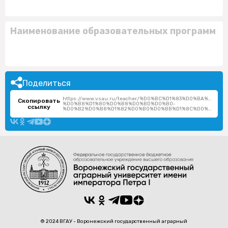
Наименование образовательных программ
Поделиться
https://www.vsau.ru/teacher/%D0%BC%D1%83%D0%BA%D
Скопировать
%D0%B8%D1%80%D0%B8%D0%BD%D0%B0-
ссылку
%D0%B2%D0%B8%D1%82%D0%B0%D0%BB%D1%8C%D0%B5%D0%B2%D0%BD%D0%B0/
© 2024 ВГАУ - Воронежский государственный аграрный