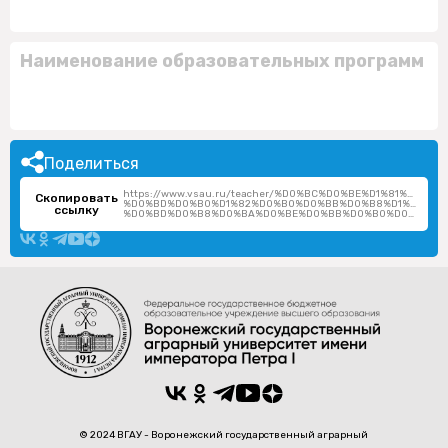
Наименование образовательных программ
Поделиться
https://www.vsau.ru/teacher/%D0%BC%D0%BE%D1%81%D1%
Скопировать
%D0%BD%D0%B0%D1%82%D0%B0%D0%BB%D0%B8%D1%8F-
ссылку
%D0%BD%D0%B8%D0%BA%D0%BE%D0%BB%D0%B0%D0%B5%D0%B2%D0%BD%D0%B0/
© 2024 ВГАУ - Воронежский государственный аграрный