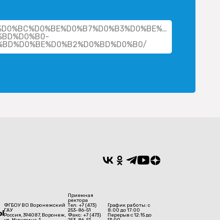
her/%D0%BC%D0%BE%D0%B7%D0%B3%D0%BE%D0%B2%D0%B
%BD%D0%B0-
%BD%D0%BE%D0%B2%D0%BD%D0%B0/
Приемная
ректора
ФГБОУ ВО Воронежский
Тел: +7 (473)
График работы: с
ГАУ
253-86-51
8:00 до 17:00
Россия, 394087, Воронеж,
Факс: +7 (473)
Перерыв с 12:15 до