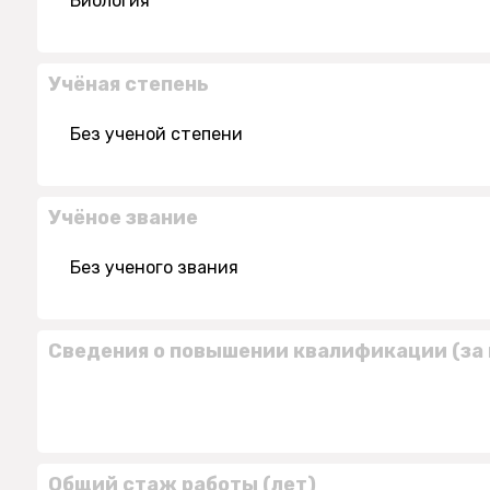
Биология
Учёная степень
Без ученой степени
Учёное звание
Без ученого звания
Сведения о повышении квалификации (за 
Общий стаж работы (лет)