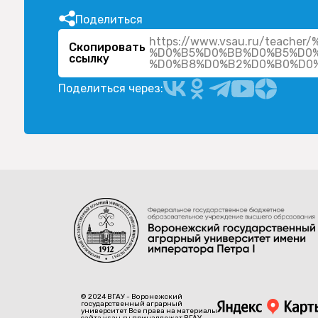
Поделиться
https://www.vsau.ru/teac
Скопировать
%D0%B5%D0%BB%D0%B5%D0
ссылку
%D0%B8%D0%B2%D0%B0%D0
Поделиться через:
© 2024 ВГАУ - Воронежский
государственный аграрный
университет Все права на материалы