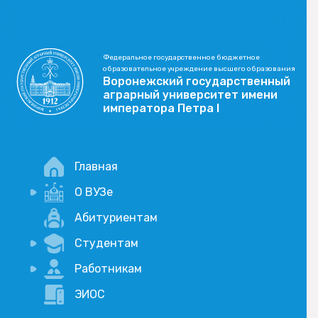
Федеральное государственное бюджетное
образовательное учреждение высшего образования
Воронежский государственный
аграрный университет имени
императора Петра I
Главная
О ВУЗе
Новости
Абитуриентам
История
Студентам
Учебный процесс
Научная деятельность
Портал дистанционого обучения
Работникам
Оплата услуг по QR-коду
Внимание, опрос!
ЭИОС
Академические отпуска
Вакансии
Социально-воспитательная работа