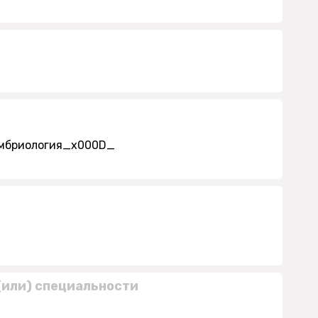
 эмбриология_x000D_
(или) специальности