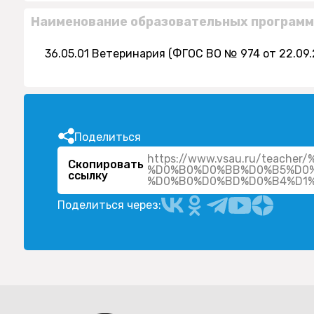
Наименование образовательных программ
36.05.01 Ветеринария (ФГОС ВО № 974 от 22.09.
Поделиться
https://www.vsau.ru/teac
Скопировать
%D0%B0%D0%BB%D0%B5%D0%
ссылку
Поделиться через: