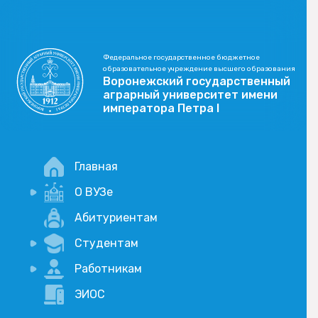
Федеральное государственное бюджетное
образовательное учреждение высшего образования
Воронежский государственный
аграрный университет имени
императора Петра I
Главная
О ВУЗе
Новости
Абитуриентам
История
Студентам
Учебный процесс
Научная деятельность
Портал дистанционого обучения
Работникам
Оплата услуг по QR-коду
Внимание, опрос!
ЭИОС
Академические отпуска
Вакансии
Социально-воспитательная работа