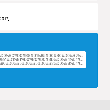
2017)
her/%D0%BC%D0%B8%D1%85%D0%B0%D0%B9%D0%BB%D0%B
BA%D1%81%D0%B0%D0%BD%D0%B4%D1%80-
%D0%B0%D0%BD%D0%B4%D1%80%D0%B5%D0%B5%D0%B2%D0%B8%D1%87/