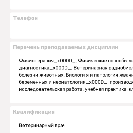
Телефон
Перечень преподаваемых дисциплин
Физиотерапия_x000D_, Физические способы ле
диагностика_x000D_, Ветеринарная радиобио
болезни животных, Биологи я и патология жв
беременных и неонатология_x000D_, производс
исследовательская работа, учебная практика, к
Квалификация
Ветеринарный врач