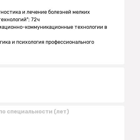
гностика и лечение болезней мелких
ехнологий"; 72ч
рмационно-коммуникационные технологии в
огика и психология профессионального
по специальности (лет)