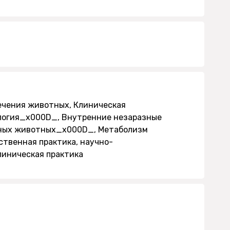
чения животных, Клиническая
логия_x000D_, Внутренние незаразные
ачных животных_x000D_, Метаболизм
твенная практика, научно-
линическая практика