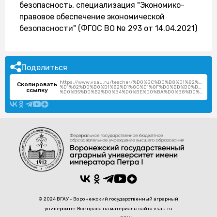
безопасность, специализация "Экономико-
правовое обеспечение экономической
безопасности" (ФГОС ВО № 293 от 14.04.2021)
Поделиться
https://www.vsau.ru/teacher/%D0%BC%D0%B8%D1%82%D1%
Скопировать
%D1%82%D0%B0%D1%82%D1%8C%D1%8F%D0%BD%D0%B0-
ссылку
%D0%B5%D0%B2%D0%B4%D0%BE%D0%BA%D0%B8%D0%BC%D0%BE%D0%B2%D0%BD%D0%B0/
© 2024 ВГАУ - Воронежский государственный аграрный
университет Все права на материалы сайта vsau.ru