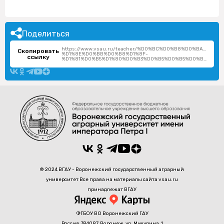
Поделиться
https://www.vsau.ru/teacher/%D0%BC%D0%B8%D0%BA%D1
Скопировать
%D1%8E%D0%BB%D0%B8%D1%8F-
ссылку
%D1%81%D0%B5%D1%80%D0%B3%D0%B5%D0%B5%D0%B2%D0%BD%D0%B0/
© 2024 ВГАУ - Воронежский государственный аграрный
университет Все права на материалы сайта vsau.ru
принадлежат ВГАУ
ФГБОУ ВО Воронежский ГАУ
Россия, 394087, Воронеж, ул. Мичурина, 1