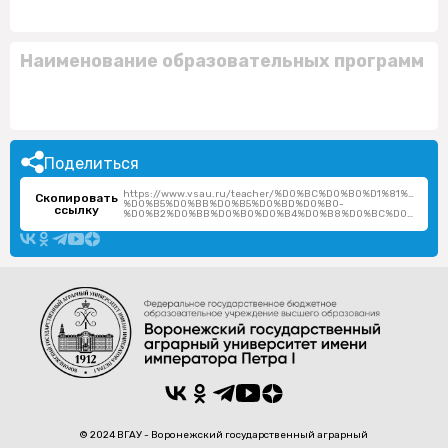
Наименование образовательных программ
Поделиться
https://www.vsau.ru/teacher/%D0%BC%D0%B0%D1%81%D0%
Скопировать
%D0%B5%D0%BB%D0%B5%D0%BD%D0%B0-
ссылку
%D0%B2%D0%BB%D0%B0%D0%B4%D0%B8%D0%BC%D0%B8%D1%80%D0%BE%D0%B2%D0%BD%D0%B0/
© 2024 ВГАУ - Воронежский государственный аграрный