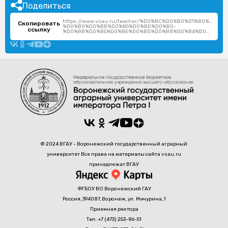
Поделиться
https://www.vsau.ru/teacher/%D0%BC%D0%B0%D1%80%D0%
Скопировать
%D0%B0%D0%BB%D0%B5%D0%BD%D0%B0-
ссылку
%D0%BB%D0%B5%D0%BE%D0%BD%D0%B8%D0%B4%D0%BE%D0%B2%D0%BD%D0%B0/
© 2024 ВГАУ - Воронежский государственный аграрный
университет Все права на материалы сайта vsau.ru
принадлежат ВГАУ
ФГБОУ ВО Воронежский ГАУ
Россия, 394087, Воронеж, ул. Мичурина, 1
Приемная ректора
Тел: +7 (473) 253-86-51