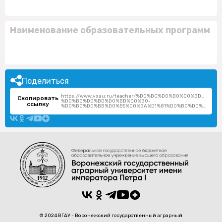
Наименование образовательных программ
Поделиться
https://www.vsau.ru/teacher/%D0%BC%D0%B0%D0%BD%D1
Скопировать
%D0%B0%D0%BD%D0%BD%D0%B0-
ссылку
%D0%B0%D0%BB%D0%B5%D0%BA%D1%81%D0%B0%D0%BD%D0%B4%D1%80%D0%BE%D0%B2%D0%BD%D0%B0/
© 2024 ВГАУ - Воронежский государственный аграрный