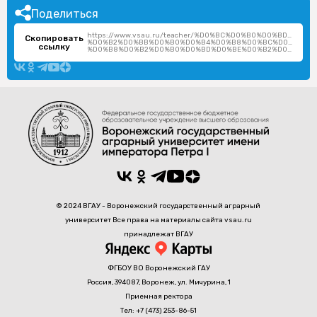
Поделиться
https://www.vsau.ru/teacher/%D0%BC%D0%B0%D0%BD%D0%
Скопировать
%D0%B2%D0%BB%D0%B0%D0%B4%D0%B8%D0%BC%D0%B8%D1
ссылку
%D0%B8%D0%B2%D0%B0%D0%BD%D0%BE%D0%B2%D0%B8%D1%87/
© 2024 ВГАУ - Воронежский государственный аграрный
университет Все права на материалы сайта vsau.ru
принадлежат ВГАУ
ФГБОУ ВО Воронежский ГАУ
Россия, 394087, Воронеж, ул. Мичурина, 1
Приемная ректора
Тел: +7 (473) 253-86-51