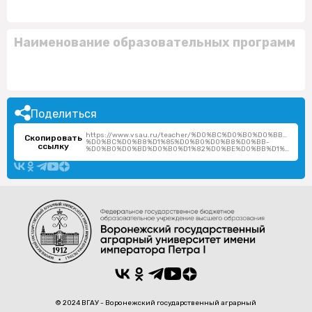
Наименование образовательных программ
Поделиться
https://www.vsau.ru/teacher/%D0%BC%D0%B0%D0%BB%D0%
Скопировать
%D0%BC%D0%B8%D1%85%D0%B0%D0%B8%D0%BB-
ссылку
%D0%B0%D0%BD%D0%B0%D1%82%D0%BE%D0%BB%D1%8C%D0%B5%D0%B2%D0%B8%D1%87/
© 2024 ВГАУ - Воронежский государственный аграрный