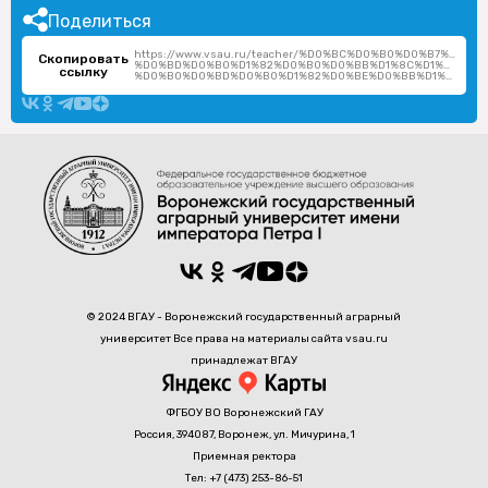
Поделиться
https://www.vsau.ru/teacher/%D0%BC%D0%B0%D0%B7%D1%8
Скопировать
%D0%BD%D0%B0%D1%82%D0%B0%D0%BB%D1%8C%D1%8F-
ссылку
%D0%B0%D0%BD%D0%B0%D1%82%D0%BE%D0%BB%D1%8C%D0%B5%D0%B2%D0%BD%D0%B0/
© 2024 ВГАУ - Воронежский государственный аграрный
университет Все права на материалы сайта vsau.ru
принадлежат ВГАУ
ФГБОУ ВО Воронежский ГАУ
Россия, 394087, Воронеж, ул. Мичурина, 1
Приемная ректора
Тел: +7 (473) 253-86-51