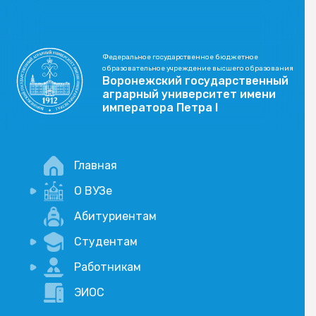
Федеральное государственное бюджетное
образовательное учреждение высшего образования
Воронежский государственный
аграрный университет имени
императора Петра I
Главная
О ВУЗе
Новости
Абитуриентам
История
Студентам
Учебный процесс
Научная деятельность
Портал дистанционого обучения
Работникам
Оплата услуг по QR-коду
Внимание, опрос!
ЭИОС
Академические отпуска
Вакансии
Социально-воспитательная работа