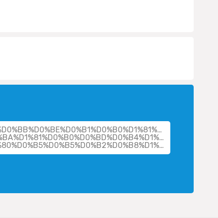
her/%D0%BB%D0%BE%D0%B1%D0%B0%D1%81%D1%82%D0%BE
BA%D1%81%D0%B0%D0%BD%D0%B4%D1%80-
%D0%B0%D0%BD%D0%B4%D1%80%D0%B5%D0%B5%D0%B2%D0%B8%D1%87/