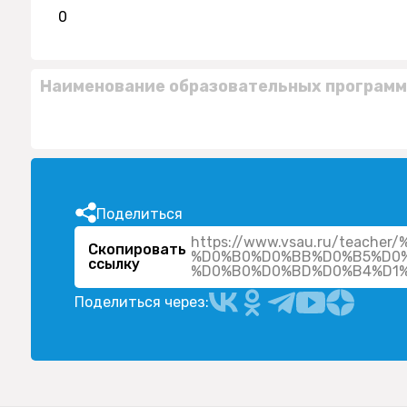
0
Наименование образовательных программ
Поделиться
https://www.vsau.ru/teac
Скопировать
%D0%B0%D0%BB%D0%B5%D0%
ссылку
Поделиться через: