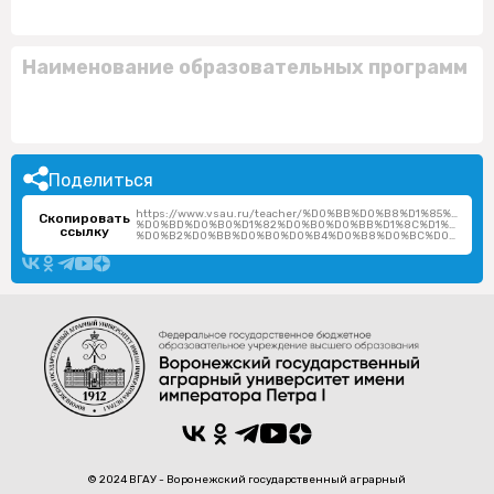
Наименование образовательных программ
Поделиться
https://www.vsau.ru/teacher/%D0%BB%D0%B8%D1%85%D0%
Скопировать
%D0%BD%D0%B0%D1%82%D0%B0%D0%BB%D1%8C%D1%8F-
ссылку
%D0%B2%D0%BB%D0%B0%D0%B4%D0%B8%D0%BC%D0%B8%D1%80%D0%BE%D0%B2%D0%BD%D0%B0/
© 2024 ВГАУ - Воронежский государственный аграрный