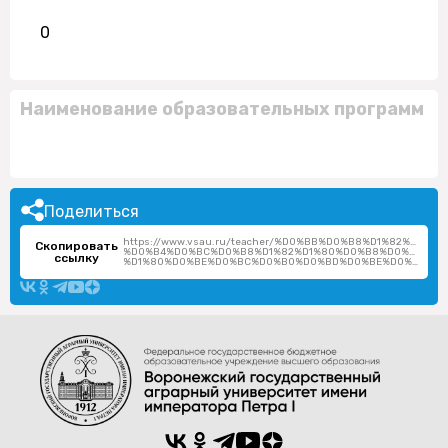
0
Наименование образовательных программ
Поделиться
https://www.vsau.ru/teacher/%D0%BB%D0%B8%D1%82%D0
Скопировать
%D0%B4%D0%BC%D0%B8%D1%82%D1%80%D0%B8%D0%B9-
ссылку
%D1%80%D0%BE%D0%BC%D0%B0%D0%BD%D0%BE%D0%B2%D0%B8%D1%87/