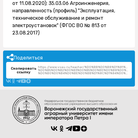
от 11.08.2020); 35.03.06 Агроинженерия,
направленность (профиль) "Эксплуатация,
техническое обслуживание и ремонт
электроустановок" (ФГОС ВО № 813 от
23.08.2017)
Поделиться
https://www.vsau.ru/teacher/%D0%BB%D0%B8%D1%81%D1%8
Скопировать
%D0%B5%D0%B2%D0%B3%D0%B5%D0%BD%D0%B8%D0%B9-
ссылку
%D0%B0%D0%B4%D0%BE%D0%BB%D1%8C%D1%84%D0%BE%D0%B2%D0%B8%D1%87/