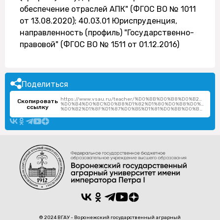
обеспечение отраслей АПК" (ФГОС ВО № 1011
от 13.08.2020); 40.03.01 Юриспруденция,
направленность (профиль) "Государственно-
правовой" (ФГОС ВО № 1511 от 01.12.2016)
Поделиться
https://www.vsau.ru/teacher/%D0%BB%D0%B8%D0%B2%D0%
Скопировать
%D0%B4%D0%BC%D0%B8%D1%82%D1%80%D0%B8%D0%B9-
ссылку
%D0%B2%D1%8F%D1%87%D0%B5%D1%81%D0%BB%D0%B0%D0%B2%D0%BE%D0%B2%D0%B8%D1%87/
© 2024 ВГАУ - Воронежский государственный аграрный