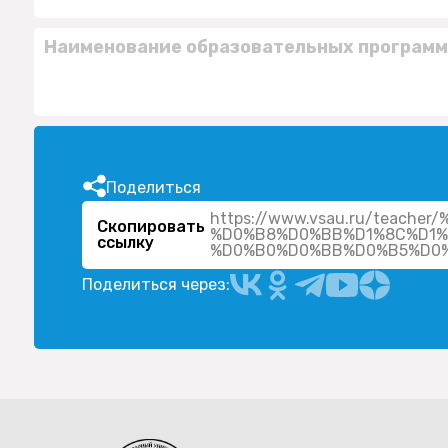
Наименование образовательных программ
Поделиться
https://www.vsau.ru/teac
Скопировать
%D0%B8%D0%BB%D1%8C%D1%
ссылку
Поделиться через: