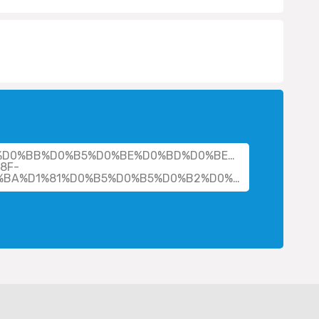
her/%D0%BB%D0%B5%D0%BE%D0%BD%D0%BE%D0%B2-
8F-
%D0%B0%D0%BB%D0%B5%D0%BA%D1%81%D0%B5%D0%B5%D0%B2%D0%B8%D1%87/