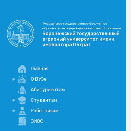
Федеральное государственное бюджетное
образовательное учреждение высшего образования
Воронежский государственный
аграрный университет имени
императора Петра I
Главная
О ВУЗе
Новости
Абитуриентам
История
Студентам
Учебный процесс
Научная деятельность
Портал дистанционого обучения
Работникам
Оплата услуг по QR-коду
Внимание, опрос!
ЭИОС
Академические отпуска
Вакансии
Социально-воспитательная работа