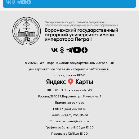
© 2024 ВГАУ - Воронежский государственный аграрный
университет Все права на материалы сайта vsau.ru
принадлежат ВГАУ
ФГБОУ ВО Воронежский ГАУ
Россия, 394087, Воронеж, ул. Мичурина, 1
Приемная ректора
Тел: +7 (473) 253-86-51
Факс: +7 (473) 253-86-51
Эл. почта: main@vsau.ru
График работы: с 8:00 до 17:00
Перерыв с 12:15 до 13:00