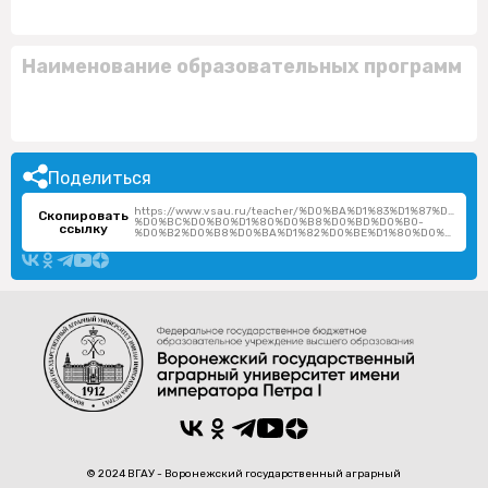
Наименование образовательных программ
Поделиться
https://www.vsau.ru/teacher/%D0%BA%D1%83%D1%87%D0%
Скопировать
%D0%BC%D0%B0%D1%80%D0%B8%D0%BD%D0%B0-
ссылку
%D0%B2%D0%B8%D0%BA%D1%82%D0%BE%D1%80%D0%BE%D0%B2%D0%BD%D0%B0/
© 2024 ВГАУ - Воронежский государственный аграрный