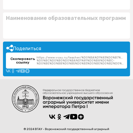
Наименование образовательных программ
Поделиться
https://www.vsau.ru/teacher/%D0%BA%D1%83%D0%B7%D1%
Скопировать
%D0%BC%D0%B0%D0%BA%D1%81%D0%B8%D0%BC-
ссылку
%D0%BE%D0%BB%D0%B5%D0%B3%D0%BE%D0%B2%D0%B8%D1%87/
© 2024 ВГАУ - Воронежский государственный аграрный