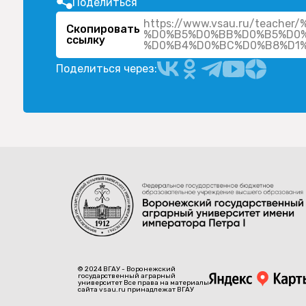
Поделиться
https://www.vsau.ru/teac
Скопировать
%D0%B5%D0%BB%D0%B5%D0
ссылку
Поделиться через:
© 2024 ВГАУ - Воронежский
государственный аграрный
университет Все права на материалы
сайта vsau.ru принадлежат ВГАУ