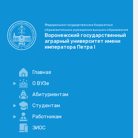
Федеральное государственное бюджетное
образовательное учреждение высшего образования
Воронежский государственный
аграрный университет имени
императора Петра I
Главная
О ВУЗе
Новости
Абитуриентам
История
Студентам
Учебный процесс
Научная деятельность
Портал дистанционого обучения
Работникам
Оплата услуг по QR-коду
Внимание, опрос!
ЭИОС
Академические отпуска
Вакансии
Социально-воспитательная работа