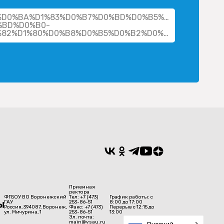
her/%D0%BA%D1%83%D0%B7%D0%BD%D0%B5%D1%86%D0%B
%BD%D0%B0-
%D0%B4%D0%BC%D0%B8%D1%82%D1%80%D0%B8%D0%B5%D0%B2%D0%BD%D0%B0/
Приемная
ректора
ФГБОУ ВО Воронежский
Тел: +7 (473)
График работы: с
ГАУ
253-86-51
8:00 до 17:00
Россия, 394087, Воронеж,
Факс: +7 (473)
Перерыв с 12:15 до
ул. Мичурина, 1
253-86-51
13:00
Эл. почта:
main@vsau.ru