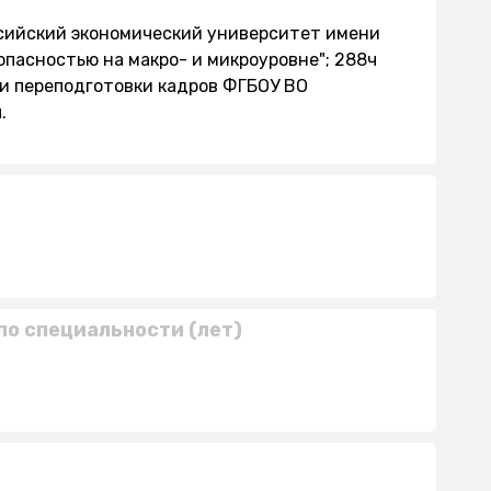
ссийский экономический университет имени
зопасностью на макро- и микроуровне"; 288ч
 и переподготовки кадров ФГБОУ ВО
.
по специальности (лет)