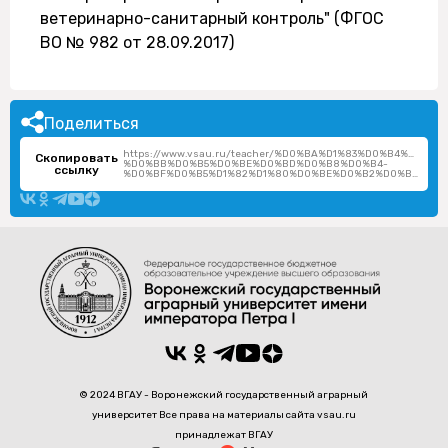
ветеринарно-санитарный контроль" (ФГОС
ВО № 982 от 28.09.2017)
Поделиться
https://www.vsau.ru/teacher/%D0%BA%D1%83%D0%B4%D1%8
Скопировать
%D0%BB%D0%B5%D0%BE%D0%BD%D0%B8%D0%B4-
ссылку
%D0%BF%D0%B5%D1%82%D1%80%D0%BE%D0%B2%D0%B8%D1%87/
© 2024 ВГАУ - Воронежский государственный аграрный
университет Все права на материалы сайта vsau.ru
принадлежат ВГАУ