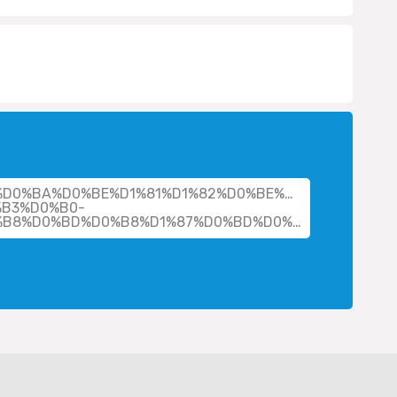
cher/%D0%BA%D0%BE%D1%81%D1%82%D0%BE%D0%BC%D0%
B3%D0%B0-
%D0%B8%D0%BB%D1%8C%D0%B8%D0%BD%D0%B8%D1%87%D0%BD%D0%B0/