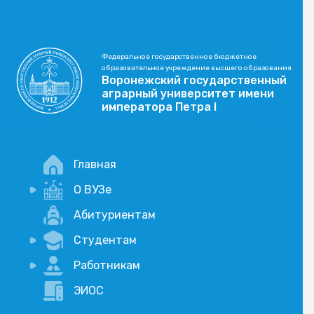
Федеральное государственное бюджетное
образовательное учреждение высшего образования
Воронежский государственный
аграрный университет имени
императора Петра I
Главная
О ВУЗе
Новости
Абитуриентам
История
Студентам
Учебный процесс
Научная деятельность
Портал дистанционого обучения
Работникам
Оплата услуг по QR-коду
Внимание, опрос!
ЭИОС
Академические отпуска
Вакансии
Социально-воспитательная работа