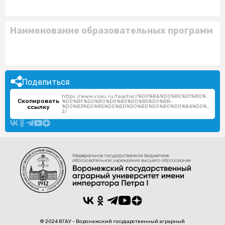
Наименование образовательных программ
Поделиться
https://www.vsau.ru/teacher/%D0%BA%D0%BE%D1%80%D1%
Скопировать
%D0%BF%D0%B0%D0%B2%D0%B5%D0%BB-
ссылку
%D0%B3%D0%B5%D0%BD%D0%BD%D0%B0%D0%B4%D0%B8%D0
2/
© 2024 ВГАУ - Воронежский государственный аграрный