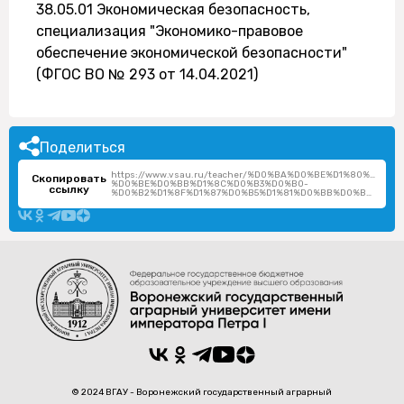
38.05.01 Экономическая безопасность,
специализация "Экономико-правовое
обеспечение экономической безопасности"
(ФГОС ВО № 293 от 14.04.2021)
Поделиться
https://www.vsau.ru/teacher/%D0%BA%D0%BE%D1%80%D0%
Скопировать
%D0%BE%D0%BB%D1%8C%D0%B3%D0%B0-
ссылку
%D0%B2%D1%8F%D1%87%D0%B5%D1%81%D0%BB%D0%B0%D0%B2%D0%BE%D0%B2%D0%BD%D0%B0/
© 2024 ВГАУ - Воронежский государственный аграрный