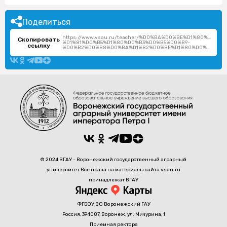
Поделиться
https://www.vsau.ru/teacher/%D0%BA%D0%BE%D1%80%D0%B
Скопировать
%D1%81%D0%B5%D1%80%D0%B3%D0%B5%D0%B9-
ссылку
%D0%B2%D0%B8%D0%BA%D1%82%D0%BE%D1%80%D0%BE%D0%B2%D0%B8%D1%87/
© 2024 ВГАУ - Воронежский государственный аграрный
университет Все права на материалы сайта vsau.ru
принадлежат ВГАУ
ФГБОУ ВО Воронежский ГАУ
Россия, 394087, Воронеж, ул. Мичурина, 1
Приемная ректора