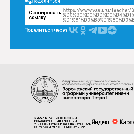
Поделиться
https://www.vsau.ru/teac
Скопировать
%D0%B0%D0%BD%D0%B4%D1%
ссылку
Поделиться через:
© 2024 ВГАУ - Воронежский
государственный аграрный
университет Все права на материалы
сайта vsau.ru принадлежат ВГАУ