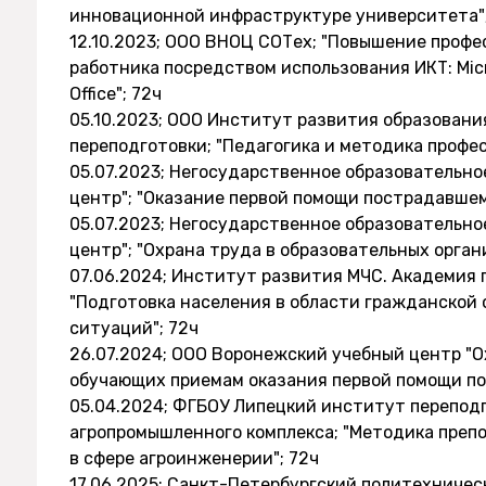
инновационной инфраструктуре университета"
12.10.2023; ООО ВНОЦ СОТех; "Повышение профе
работника посредством использования ИКТ: Micros
Office"; 72ч
05.10.2023; ООО Институт развития образовани
переподготовки; "Педагогика и методика профе
05.07.2023; Негосударственное образовательн
центр"; "Оказание первой помощи пострадавшем
05.07.2023; Негосударственное образовательн
центр"; "Охрана труда в образовательных орган
07.06.2024; Институт развития МЧС. Академия
"Подготовка населения в области гражданской
ситуаций"; 72ч
26.07.2024; ООО Воронежский учебный центр "О
обучающих приемам оказания первой помощи по
05.04.2024; ФГБОУ Липецкий институт перепод
агропромышленного комплекса; "Методика пре
в сфере агроинженерии"; 72ч
17.06.2025; Санкт-Петербургский политехничес