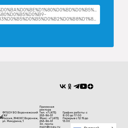
her/%D0%BA%D0%BE%D1%80%D0%BD%D0%B5%D0%B2-
80%D0%B5%D0%B9-
%D1%81%D0%B5%D1%80%D0%B3%D0%B5%D0%B5%D0%B2%D0%B8%D1%87/
Приемная
ректора
ФГБОУ ВО Воронежский
Тел: +7 (473)
График работы: с
ГАУ
253-86-51
8:00 до 17:00
Россия, 394087, Воронеж,
Факс: +7 (473)
Перерыв с 12:15 до
ул. Мичурина, 1
253-86-51
13:00
Эл. почта:
main@vsau.ru