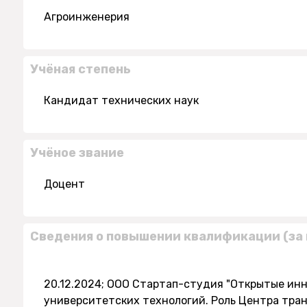
Агроинженерия
Учёная степень
Кандидат технических наук
Учёное звание
Доцент
Сведения о повышении квалификации (за 
20.12.2024; ООО Стартап-студия "Открытые ин
университетских технологий. Роль Центра тра