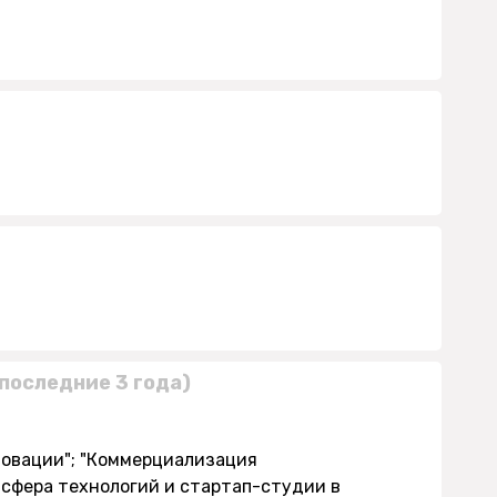
последние 3 года)
новации"; "Коммерциализация
нсфера технологий и стартап-студии в