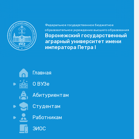
Федеральное государственное бюджетное
образовательное учреждение высшего образования
Воронежский государственный
аграрный университет имени
императора Петра I
Главная
О ВУЗе
Новости
Абитуриентам
История
Студентам
Учебный процесс
Научная деятельность
Портал дистанционого обучения
Работникам
Оплата услуг по QR-коду
Внимание, опрос!
ЭИОС
Академические отпуска
Вакансии
Социально-воспитательная работа