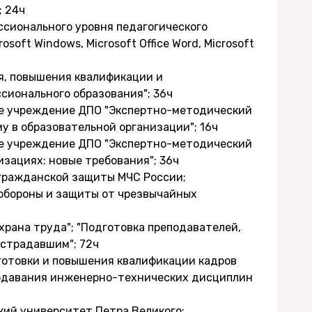
; 24ч
ссионального уровня педагогического
oft Windows, Microsoft Office Word, Microsoft
я, повышения квалификации и
ссионального образования"; 36ч
ое учреждение ДПО "Экспертно-методический
у в образовательной организации"; 16ч
ое учреждение ДПО "Экспертно-методический
изациях: новые требования"; 36ч
 гражданской защиты МЧС России;
 обороны и защиты от чрезвычайных
храна труда"; "Подготовка преподавателей,
страдавшим"; 72ч
готовки и повышения квалификации кадров
подавания инженерно-технических дисциплин
кий университет Петра Великого;