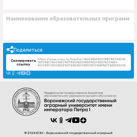
Наименование образовательных программ
Поделиться
https://www.vsau.ru/teacher/%D0%BA%D0%BE%D1%80%D0
Скопировать
%D0%BC%D0%B0%D1%80%D0%B8%D0%BD%D0%B0-
ссылку
%D0%BC%D0%B8%D1%85%D0%B0%D0%B9%D0%BB%D0%BE%D0%B2%D0%BD%D0%B0/
© 2024 ВГАУ - Воронежский государственный аграрный