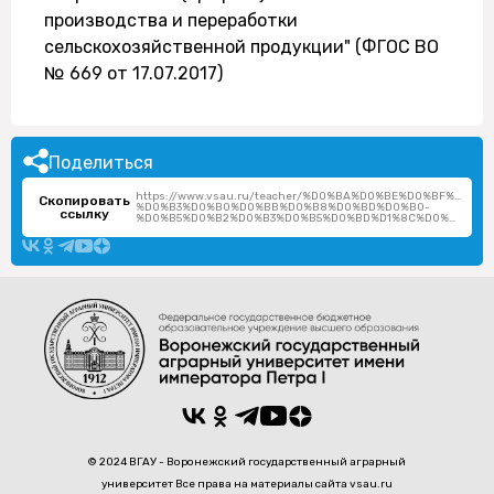
производства и переработки
сельскохозяйственной продукции" (ФГОС ВО
№ 669 от 17.07.2017)
Поделиться
https://www.vsau.ru/teacher/%D0%BA%D0%BE%D0%BF%D1%
Скопировать
%D0%B3%D0%B0%D0%BB%D0%B8%D0%BD%D0%B0-
ссылку
%D0%B5%D0%B2%D0%B3%D0%B5%D0%BD%D1%8C%D0%B5%D0%B2%D0%BD%D0%B0/
© 2024 ВГАУ - Воронежский государственный аграрный
университет Все права на материалы сайта vsau.ru