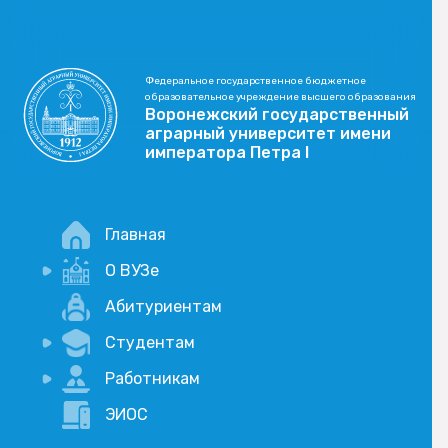
Федеральное государственное бюджетное
образовательное учреждение высшего образования
Воронежский государственный
аграрный университет имени
императора Петра I
Главная
О ВУЗе
Новости
Абитуриентам
История
Студентам
Учебный процесс
Научная деятельность
Портал дистанционого обучения
Работникам
Оплата услуг по QR-коду
Внимание, опрос!
ЭИОС
Академические отпуска
Вакансии
Социально-воспитательная работа