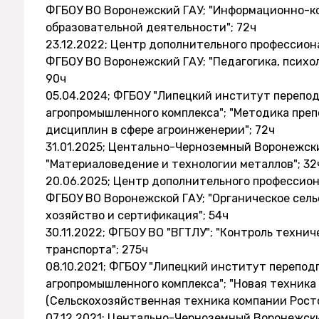
ФГБОУ ВО Воронежский ГАУ; "Информационно-к
образовательной деятельности"; 72ч
23.12.2022; Центр дополнительного профессио
ФГБОУ ВО Воронежский ГАУ; "Педагогика, психо
90ч
05.04.2024; ФГБОУ "Липецкий институт перепо
агропромышленного комплекса"; "Методика пр
дисциплин в сфере агроинженерии"; 72ч
31.01.2025; Центально-Черноземный Воронежск
"Материаловедение и технологии металлов"; 32
20.06.2025; Центр дополнительного профессио
ФГБОУ ВО Воронежской ГАУ; "Органическое сельс
хозяйство и сертификация"; 54ч
30.11.2022; ФГБОУ ВО "ВГТЛУ"; "Контроль техни
транспорта"; 275ч
08.10.2021; ФГБОУ "Липецкий институт перепод
агропромышленного комплекса"; "Новая техника
(Сельскохозяйственная техника компании Ростс
07.12.2021; Центально-Черноземный Воронежск