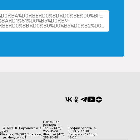
cher/%D0%BA%D0%BE%D0%BD%D0%BE%D0%BF%D0%BB%D0%
BA%D1%81%D0%B5%D0%B9-
%D0%BD%D0%B8%D0%BA%D0%BE%D0%BB%D0%B0%D0%B5%D0%B2%D0%B8%D1%87/
Приемная
ректора
ФГБОУ ВО Воронежский
Тел: +7 (473)
График работы: с
ГАУ
253-86-51
8:00 до 17:00
Россия, 394087, Воронеж,
Факс: +7 (473)
Перерыв с 12:15 до
ул. Мичурина, 1
253-86-51
13:00