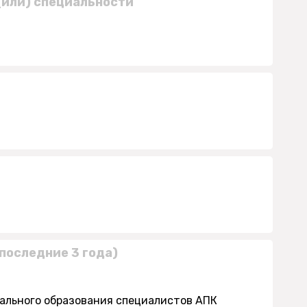
(или) специальности
последние 3 года)
нального образования специалистов АПК