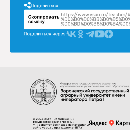
Поделиться
https://www.vsau.ru/tea
Скопировать
%D0%B0%D0%BB%D0%B5%D0%
ссылку
Поделиться через:
© 2024 ВГАУ - Воронежский
государственный аграрный
университет Все права на материалы
сайта vsau.ru принадлежат ВГАУ