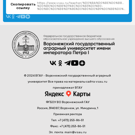
https://www.vsau.ru/teacher/%D0%BA%D0%BE%D0%BB%D1%
Скопировать
%D0%BE%D0%BB%D1%8C%D0%B3%D0%B0-
ссылку
%D0%BC%D0%B8%D1%85%D0%B0%D0%B9%D0%BB%D0%BE%D0%B2%D0%BD%D0%B0/
© 2024 ВГАУ - Воронежский государственный аграрный
университет Все права на материалы сайта vsau.ru
принадлежат ВГАУ
ФГБОУ ВО Воронежский ГАУ
Россия, 394087, Воронеж, ул. Мичурина, 1
Приемная ректора
Тел: +7 (473) 253-86-51
Факс: +7 (473) 253-86-51
Эл. почта: main@vsau.ru