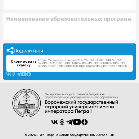
Наименование образовательных программ
Поделиться
https://www.vsau.ru/teacher/%D0%BA%D0%BE%D0%BB%D0
Скопировать
%D0%BA%D1%80%D0%B8%D1%81%D1%82%D0%B8%D0%BD%D0%
ссылку
%D0%B0%D0%BB%D0%B5%D0%BA%D1%81%D0%B0%D0%BD%D0%B4%D1%80%D0%BE%D0%B2%D0%BD%D0%B0/
© 2024 ВГАУ - Воронежский государственный аграрный