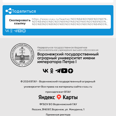
Поделиться
https://www.vsau.ru/teacher/%D0%BA%D0%BE%D0%B7%D0%
Скопировать
%D0%B4%D0%BC%D0%B8%D1%82%D1%80%D0%B8%D0%B9-
ссылку
%D0%B3%D0%B5%D0%BD%D0%BD%D0%B0%D0%B4%D0%B8%D0%B5%D0%B2%D0%B8%D1%87/
© 2024 ВГАУ - Воронежский государственный аграрный
университет Все права на материалы сайта vsau.ru
принадлежат ВГАУ
ФГБОУ ВО Воронежский ГАУ
Россия, 394087, Воронеж, ул. Мичурина, 1
Приемная ректора