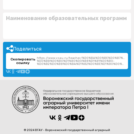
Наименование образовательных программ
Поделиться
https://www.vsau.ru/teacher/%D0%BA%D0%BE%D0%B7%D0%
Скопировать
%D0%BB%D0%B0%D1%80%D0%B8%D1%81%D0%B0-
ссылку
%D0%B2%D0%B8%D0%BA%D1%82%D0%BE%D1%80%D0%BE%D0%B2%D0%BD%D0%B0/
© 2024 ВГАУ - Воронежский государственный аграрный