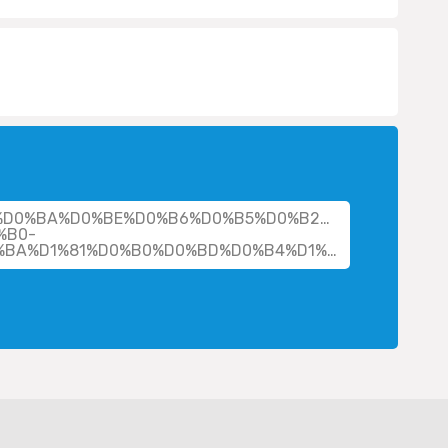
cher/%D0%BA%D0%BE%D0%B6%D0%B5%D0%B2%D0%BD%D0
%B0-
%D0%B0%D0%BB%D0%B5%D0%BA%D1%81%D0%B0%D0%BD%D0%B4%D1%80%D0%BE%D0%B2%D0%BD%D0%B0/