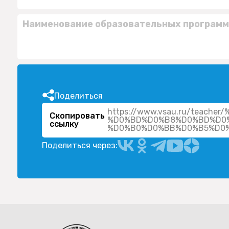
Наименование образовательных программ
Поделиться
https://www.vsau.ru/tea
Скопировать
%D0%BD%D0%B8%D0%BD%D0
ссылку
Поделиться через: