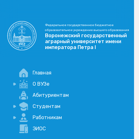
Федеральное государственное бюджетное
образовательное учреждение высшего образования
Воронежский государственный
аграрный университет имени
императора Петра I
Главная
О ВУЗе
Новости
Абитуриентам
История
Студентам
Учебный процесс
Научная деятельность
Портал дистанционого обучения
Работникам
Оплата услуг по QR-коду
Внимание, опрос!
ЭИОС
Академические отпуска
Вакансии
Социально-воспитательная работа