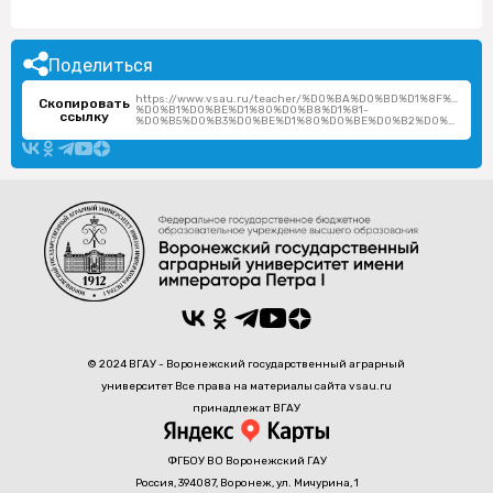
Поделиться
https://www.vsau.ru/teacher/%D0%BA%D0%BD%D1%8F%D0%B
Скопировать
%D0%B1%D0%BE%D1%80%D0%B8%D1%81-
ссылку
%D0%B5%D0%B3%D0%BE%D1%80%D0%BE%D0%B2%D0%B8%D1%87/
© 2024 ВГАУ - Воронежский государственный аграрный
университет Все права на материалы сайта vsau.ru
принадлежат ВГАУ
ФГБОУ ВО Воронежский ГАУ
Россия, 394087, Воронеж, ул. Мичурина, 1